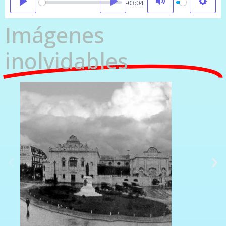
Play
-03:04
Imágenes
inolvidables