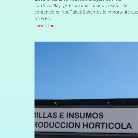
con SivolPlay! ¿Eres un apasionado creador de
contenido en YouTube? Sabemos lo importante que
ofrecer…
Leer más