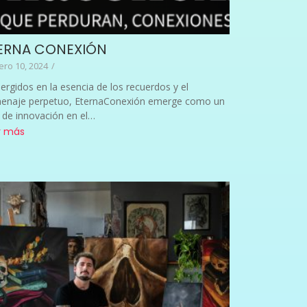
ERNA CONEXIÓN
ero 10, 2024
/
rgidos en la esencia de los recuerdos y el
enaje perpetuo, EternaConexión emerge como un
 de innovación en el…
r más