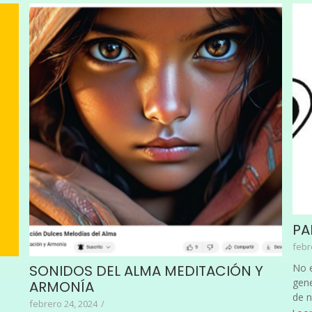
PA
febr
No e
SONIDOS DEL ALMA MEDITACIÓN Y
gene
ARMONÍA
de 
febrero 24, 2024
/