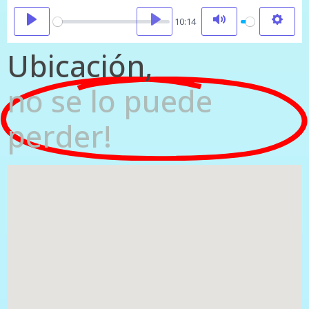
Play
10:14
Ubicación,
no se lo puede
perder!