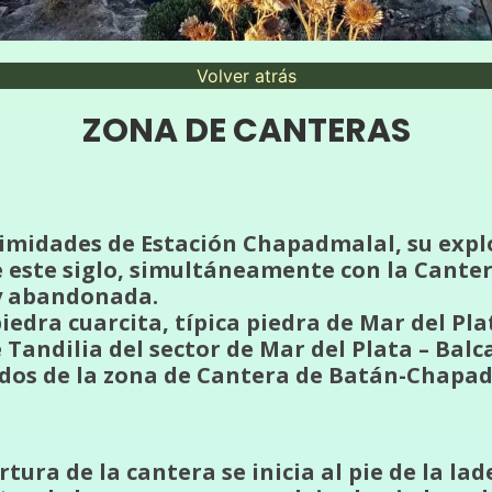
Volver atrás
ZONA DE CANTERAS
imidades de Estación Chapadmalal, su explo
 este siglo, simultáneamente con la Canter
y abandonada.
edra cuarcita, típica piedra de Mar del Plat
Tandilia del sector de Mar del Plata – Balc
ídos de la zona de Cantera de Batán-Chapa
tura de la cantera se inicia al pie de la la