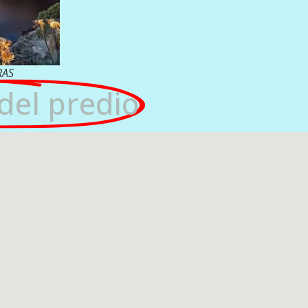
RAS
del predio