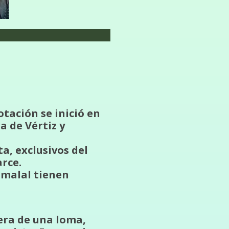
tación se inició en
a de Vértiz y
a, exclusivos del
arce.
dmalal tienen
dera de una loma,