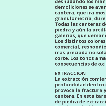
desnudando los manto
demoliciones se avan
cantera, que ira mos
granulometría, durez
Todas las canteras de
piedra y aún la arcil
galerías, que demand
Los distintos colores
comercial, respondie
más preciada no sola
corte. Los tonos amar
consecuencias de oxi
EXTRACCION
La extracción comien
profundidad dentro de
provoca la fractura 
cantera. En esta tar
de piedra de extracc