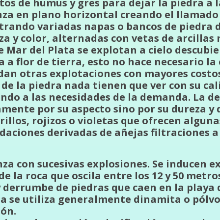
s de humus y gres para dejar la piedra a la
za en plano horizontal creando el llamado 
trando variadas napas o bancos de piedra d
a y color, alternadas con vetas de arcillas
 Mar del Plata se explotan a cielo descubie
la a flor de tierra, esto no hace necesario l
an otras explotaciones con mayores costos 
 de la piedra nada tienen que ver con su cal
ndo a las necesidades de la demanda. La de
mente por su aspecto sino por su dureza y d
illos, rojizos o violetas que ofrecen alguna
daciones derivadas de añejas filtraciones a 
za con sucesivas explosiones. Se inducen e
 la roca que oscila entre los 12 y 50 metro
y derrumbe de piedras que caen en la playa 
ea se utiliza generalmente dinamita o pólvo
ión.