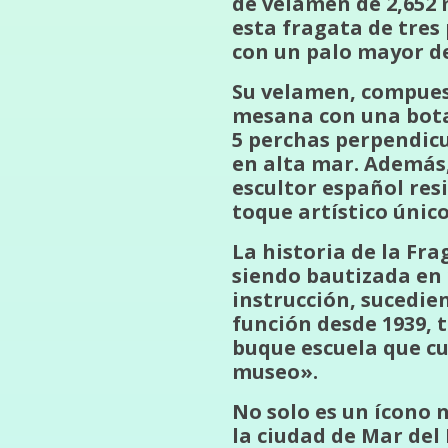
de velamen de 2,652 
esta fragata de tres
con un palo mayor d
Su velamen, compuesto
mesana con una botav
5 perchas perpendicu
en alta mar. Además,
escultor español res
toque artístico único
La historia de la Fr
siendo bautizada en 1
instrucción, sucedi
función desde 1939, 
buque escuela que c
museo».
No solo es un ícono 
la ciudad de Mar del