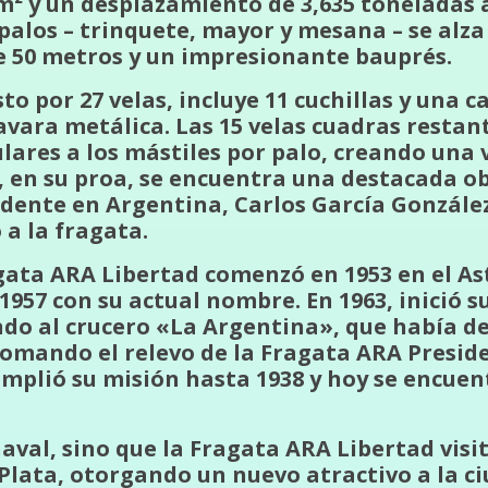
m² y un desplazamiento de 3,635 toneladas 
 palos – trinquete, mayor y mesana – se al
e 50 metros y un impresionante bauprés.
 por 27 velas, incluye 11 cuchillas y una c
ara metálica. Las 15 velas cuadras restant
lares a los mástiles por palo, creando una 
 en su proa, se encuentra una destacada ob
idente en Argentina, Carlos García Gonzále
 a la fragata.
agata ARA Libertad comenzó en 1953 en el Ast
957 con su actual nombre. En 1963, inició su
endo al crucero «La Argentina», que había 
tomando el relevo de la Fragata ARA Presid
umplió su misión hasta 1938 y hoy se encue
naval, sino que la Fragata ARA Libertad visi
 Plata, otorgando un nuevo atractivo a la ci