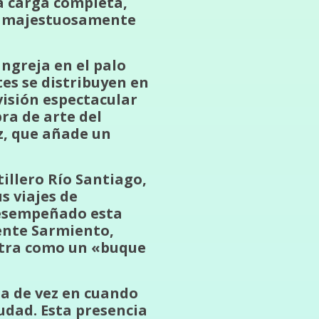
a carga completa,
za majestuosamente
angreja en el palo
es se distribuyen en
visión espectacular
ra de arte del
z, que añade un
illero Río Santiago,
s viajes de
desempeñado esta
ente Sarmiento,
ntra como un «buque
ta de vez en cuando
udad. Esta presencia