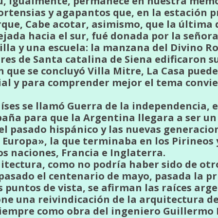
eu, igualmente, permanece en nuestra memo
tensias y agapantos que, en la estación pr
rque, Cabe acotar, asimismo, que la última 
jada hacia el sur, fué donada por la señor
illa y una escuela: la manzana del Divino Ro
es de Santa catalina de Siena edificaron s
n que se concluyó Villa Mitre, La Casa pued
ial y para comprender mejor el tema convi
íses se llamó Guerra de la independencia, e
spaña para que la Argentina llegara a ser 
 el pasado hispánico y las nuevas generacio
Europa», la que terminaba en los Pirineos y
s naciones, Francia e Inglaterra.
itectura, como no podría haber sido de ot
pasado el centenario de mayo, pasada la p
 puntos de vista, se afirman las raíces arg
ne una reivindicación de la arquitectura de 
siempre como obra del ingeniero Guillermo