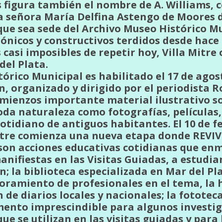
 figura también el nombre de A. Williams, 
a señora María Delfina Astengo de Moores d
ue sea sede del Archivo Museo Histórico Mu
ónicos y constructivos terdidos desde hace
casi imposibles de repetir hoy, Villa Mitre 
del Plata.
órico Municipal es habilitado el 17 de agos
, organizado y dirigido por el periodista Ro
mienzos importante material ilustrativo so
a naturaleza como fotografías, películas, 
otidiano de antiguos habitantes. El 10 de f
Mitre comienza una nueva etapa donde REVI
on acciones educativas cotidianas que enm
anifiestas en las Visitas Guiadas, a estudia
n; la biblioteca especializada en Mar del Pl
oramiento de profesionales en el tema, la
de diarios locales y nacionales; la fototec
emento imprescindible para algunos investig
e se utilizan en las visitas guiadas y para 