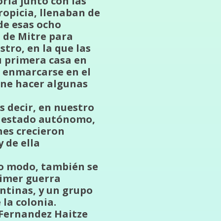
ria junto con las
opicia, llenaban de
de esas ocho
a de Mitre para
stro, en la que las
u primera casa en
e enmarcarse en el
ene hacer algunas
s decir, en nuestro
un estado autónomo,
nes crecieron
 de ella
ro modo, también se
rimer guerra
entinas, y un grupo
la colonia.
 Fernandez Haitze