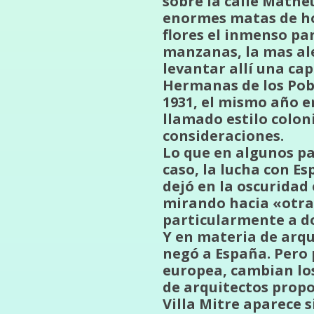
sobre la calle Math
enormes matas de hor
flores el inmenso pa
manzanas, la mas ale
levantar allí una cap
Hermanas de los Pobr
1931, el mismo año e
llamado estilo colon
consideraciones.
Lo que en algunos pa
caso, la lucha con E
dejó en la oscuridad
mirando hacia «otra 
particularmente a do
Y en materia de arqu
negó a España. Pero 
europea, cambian los
de arquitectos propo
Villa Mitre aparece 