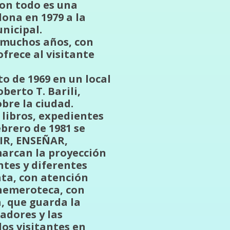
con todo es una
ona en 1979 a la
nicipal.
 muchos años, con
ofrece al visitante
to de 1969 en un local
berto T. Barili,
bre la ciudad.
libros, expedientes
ebrero de 1981 se
VIR, ENSEÑAR,
arcan la proyección
ntes y diferentes
ata, con atención
 hemeroteca, con
a, que guarda la
adores y las
los visitantes en