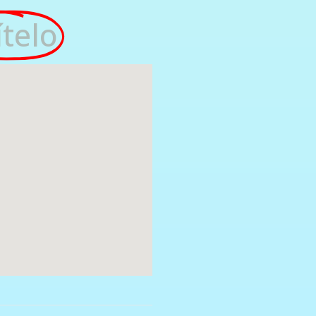
ítelo